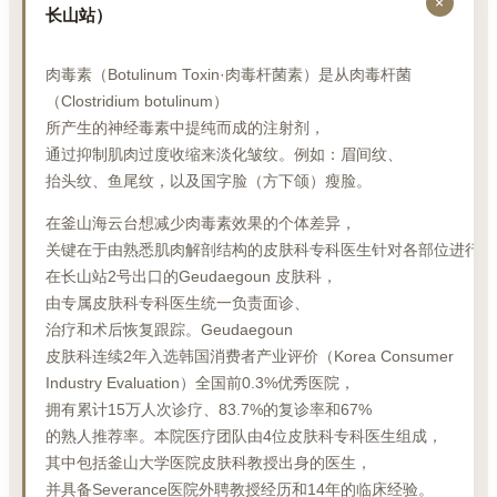
长山站）
肉毒素（Botulinum Toxin·肉毒杆菌素）是从肉毒杆菌
（Clostridium botulinum）
所产生的神经毒素中提纯而成的注射剂，
通过抑制肌肉过度收缩来淡化皱纹。例如：眉间纹、
抬头纹、鱼尾纹，以及国字脸（方下颌）瘦脸。
在釜山海云台想减少肉毒素效果的个体差异，
关键在于由熟悉肌肉解剖结构的皮肤科专科医生针对各部位进行剂
在长山站2号出口的Geudaegoun 皮肤科，
由专属皮肤科专科医生统一负责面诊、
治疗和术后恢复跟踪。Geudaegoun
皮肤科连续2年入选韩国消费者产业评价（Korea Consumer
Industry Evaluation）全国前0.3%优秀医院，
拥有累计15万人次诊疗、83.7%的复诊率和67%
的熟人推荐率。本院医疗团队由4位皮肤科专科医生组成，
其中包括釜山大学医院皮肤科教授出身的医生，
并具备Severance医院外聘教授经历和14年的临床经验。