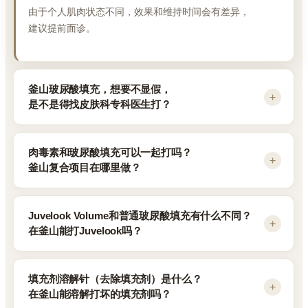
由于个人肌肉状态不同，效果和维持时间会有差异，
建议提前面诊。
釜山玻尿酸填充，想要不显假，
是不是得找皮肤科专科医生打？
玻尿酸填充剂（Hyaluronic Acid Filler·HA填充剂）
肉毒素和玻尿酸填充可以一起打吗？
是将皮肤本身就含有的成分——
釜山复合项目在哪里做？
玻尿酸制成凝胶状的注射剂，用于补充容量。例如：
法令纹、面颊、唇部的容量修复。
肉毒素（放松肌肉）和玻尿酸填充（恢复容量）
Juvelook Volume和普通玻尿酸填充有什么不同？
在釜山想让玻尿酸填充看起来自然，建议由准确掌握血管、
可以在同一天的一次疗程中进行复合设计，Geudaegoun
在釜山能打Juvelook吗？
神经解剖结构的皮肤科专科医生治疗（韩国皮肤科学会 /
皮肤科的专属皮肤科专科医生会综合考虑两者的相互作用，
Korean Dermatological Association 指南），
设计各部位的先后顺序和用量。
在Geudaegoun 皮肤科由专属皮肤科专科医生负责进行。
Juvelook Volume（쥬베룩볼륨·HA+PLLA复合填充剂）
填充剂溶解针（去除填充剂）是什么？
复合项目治疗流程：
本院医疗团队由4位皮肤科专科医生组成，
是将玻尿酸（即时容量）与PLLA（聚左旋乳酸，
在釜山能溶解打坏的填充剂吗？
其中包括釜山大学医院皮肤科教授出身的医生，
诱导胶原蛋白生成）结合的复合填充剂，是通过韩国食药处
例如：眉间纹打肉毒素、凹陷的面颊和法令纹打玻尿酸，