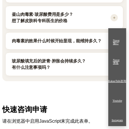
并具备Severance医院外聘教授经历，以及哈佛医学院体系
（MFDS）许可的产品。例如：面颊、太阳穴、
同时进行可以减少就诊次数和恢复时间。Geudaegoun
玻尿酸酶（Hyaluronidase·填充剂溶解针）
（BWH·BIDMC·Thomas Jefferson）的进修经历。
额头的容量修复，以及长期紧致改善。
皮肤科是拥有累计15万人次诊疗经验、
釜山肉毒素·玻尿酸费用是多少？
是一种能选择性分解玻尿酸分子的酶制剂，
在分析整张面部的立体平衡后，再设计填充剂的种类、
由4位皮肤科专科医生组成医疗团队的海云台皮肤科诊所，
想了解皮肤科专科医生的价格
Juvelook Volume与普通玻尿酸填充剂的核心区别在于：
用于矫正注射不当的HA填充剂所造成的过度填充或不对称。
用量和注射层次，目标不是单纯地把容量填满，
是否适合做复合项目，需根据皮肤状态和既往项目经历，
效果维持更持久，
例如：在别处做完项目后，矫正不自然的面颊、
而是自然地修复轮廓；
经个人面诊后决定。
并叠加了促进皮肤自身胶原蛋白再生的作用。Geudaegoun
Geudaegoun 皮肤科的肉毒素、玻尿酸填充费用会因部位、
法令纹效果。
血管受压等并发症风险通过精准把握解剖学注射层次来控制。
肉毒素的效果什么时候开始显现，能维持多久？
Naver
皮肤科是釜蔚庆地区唯一的Juvelook Volume认证Key
用量和方案设计的复杂程度而不同，
预订
玻尿酸、
填充剂溶解针仅适用于玻尿酸填充剂，由Geudaegoun
Doctor医院（厂商官方培训·认证）。
专属皮肤科专科医生会在面诊时亲自告知准确的单价和总费用。
促胶原蛋白填充剂等不同产品特性对应的部位选择，
皮肤科的专属皮肤科专科医生亲自诊断和处理。
本院医疗团队拥有累计5,000例以上的治疗经验，
肉毒素注射通常在注射后37天开始显现效果，
本院使用正品肉毒素制剂（Botox、Meditoxin、
会在首次面诊时由专属专科医生亲自说明。
Naver
玻尿酸填充后的淤青·肿胀会持续多久？
并获厂商授予万（10,000）支用量纪念铭牌，
博客
约2周时最为明显，维持时间一般为3~6个月
Nabota等通过韩国食药处许可的国内外产品）
溶解针处理流程：
有什么注意事项吗？
是釜蔚庆地区唯一拥有该治疗经历的医院。
（韩国皮肤科学会 / Korean Dermatological Association
和通过韩国食药处许可的正品认证填充剂，
Geudaegoun
临床标准）。
价格标准包含专属专科医生的定制化设计，
不同治疗部位是否适合，会因个人皮肤状态而异，
KakaoTalk咨询
玻尿酸填充后的淤青和肿胀通常2~7天大部分就会消退，
皮肤科处理过大量在别处做的填充剂过度填充、
以及私人1~2人护理室的使用。
建议到院面诊。
效果显现阶段：
但会因注射部位、用量和个人体质而有差异
不对称矫正案例，本院医疗团队由4位皮肤科专科医生组成
网上标示的最低价与实际院内价格差距很大的情况很常见，
（韩国皮肤科学会 / Korean Dermatological Association
（含Severance医院外聘教授经历），
因此比起单一的价格对比，确认方案设计的内容更为重要。
Geudaegoun
Youtube
术后管理指引）。
以解剖学精准度为基础进行处理。
准确费用建议通过0507-1468-2405或KakaoTalk频道
皮肤科由专属皮肤科专科医生亲自评估肌肉力度和皱纹部位来设计
快速咨询申请
（_HBxdnb）咨询。
并负责跟踪术后恢复，重点在于减少效果的个体差异。
术后恢复·护理阶段：
重复注射时的适宜间隔会因个人恢复情况而异，
请在浏览器中启用JavaScript来完成此表单。
Instagram
Geudaegoun 皮肤科由专属皮肤科专科医生综合考虑血管、
需经面诊后决定。