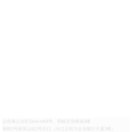
“格调雅致”皮肤科
山市海云台区Sesil-ro64号，和睦百货商场3楼
地铁2号线苌山站2号出口（出口正前方企业银行大厦3楼）