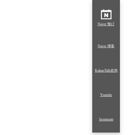
Naver 预订
Naver 博客
KakaoTalk咨询
Youtube
Instagram