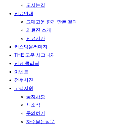
오시는길
진료안내
그대고운 함께 만든 결과
의료진 소개
진료시간
커스텀울써마지
THE 고운 시그니처
진료 클리닉
이벤트
전후사진
고객지원
공지사항
새소식
문의하기
자주묻는질문