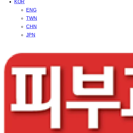
KOR
ENG
TWN
CHN
JPN