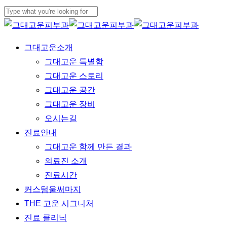
Skip
to
Close
main
Search
Menu
그대고운소개
content
그대고운 특별함
그대고운 스토리
그대고운 공간
그대고운 장비
오시는길
진료안내
그대고운 함께 만든 결과
의료진 소개
진료시간
커스텀울써마지
THE 고운 시그니처
진료 클리닉