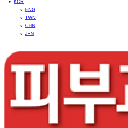
KOR
ENG
TWN
CHN
JPN