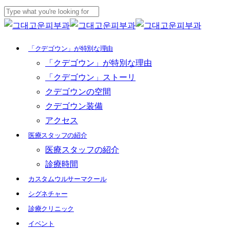
Skip
to
Close
main
Search
Menu
「クデゴウン」が特別な理由
content
「クデゴウン」が特別な理由
「クデゴウン」ストーリ
クデゴウンの空間
クデゴウン装備
アクセス
医療スタッフの紹介
医療スタッフの紹介
診療時間
カスタムウルサーマクール
シグネチャー
診療クリニック
イベント