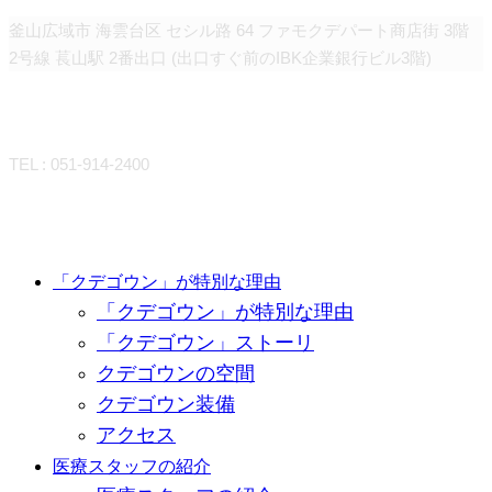
釜山広域市 海雲台区 セシル路 64 ファモクデパート商店街 3階
2号線 萇山駅 2番出口 (出口すぐ前のIBK企業銀行ビル3階)
CONTACT
TEL : 051-914-2400
Close
「クデゴウン」が特別な理由
「クデゴウン」が特別な理由
Menu
「クデゴウン」ストーリ
クデゴウンの空間
クデゴウン装備
アクセス
医療スタッフの紹介