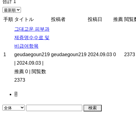
合計 1
手順
タイトル
投稿者
投稿日
推薦
閲覧
그대고운 피부과
제증명수수료 및
비급여항목
1
geudaegoun219
geudaegoun219
2024.09.03
0
2373
|
2024.09.03
|
推薦 0
|
閲覧数
2373
1
検索