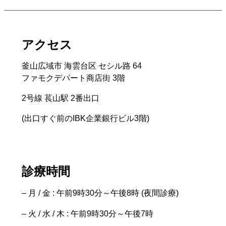
アクセス
釜山広域市 海雲台区 セシル路 64
ファモクデパート商店街 3階
2号線 萇山駅 2番出口
(出口すぐ前のIBK企業銀行ビル3階)
診療時間
– 月 / 金 : 午前9時30分～午後8時 (夜間診療)
– 火 / 水 / 木 : 午前9時30分～午後7時