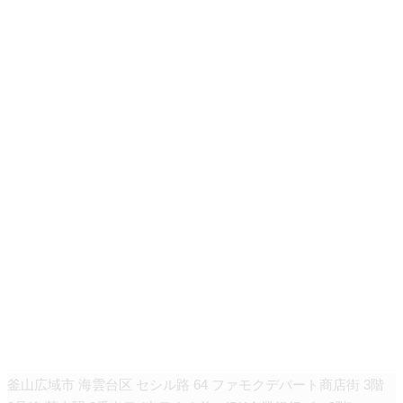
「クデゴウン」皮膚科
釜山広域市 海雲台区 セシル路 64 ファモクデパート商店街 3階