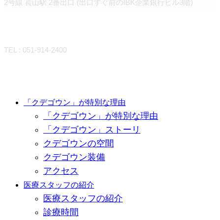
2号線 萇山駅 2番出口 (出口すぐ前のIBK企業銀行ビル3階)
CONTACT
TEL : 051-914-2400
Close
「クデゴウン」が特別な理由
「クデゴウン」が特別な理由
Menu
「クデゴウン」ストーリ
クデゴウンの空間
クデゴウン装備
アクセス
医療スタッフの紹介
医療スタッフの紹介
診療時間