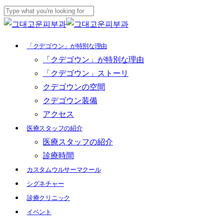
Skip
to
Close
main
Search
Menu
「クデゴウン」が特別な理由
content
「クデゴウン」が特別な理由
「クデゴウン」ストーリ
クデゴウンの空間
クデゴウン装備
アクセス
医療スタッフの紹介
医療スタッフの紹介
診療時間
カスタムウルサーマクール
シグネチャー
診療クリニック
イベント