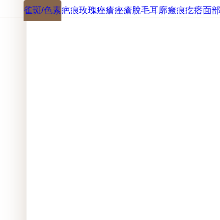
雀斑/色素
疤痕
玫瑰痤瘡
痤瘡
脫毛
耳廓瘢痕疙瘩
面