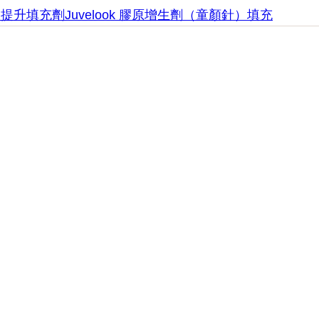
部提升
填充劑
Juvelook 膠原增生劑（童顏針）填充