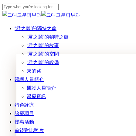
Skip
to
Close
main
Search
Menu
“君之麗”的獨特之處
content
“君之麗”的獨特之處
“君之麗”的故事
“君之麗”的空間
“君之麗”的設備
來的路
醫護人員簡介
醫護人員簡介
醫療資訊
特色診療
診療項目
優惠活動
前後對比照片