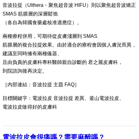
音波拉提（Ulthera・聚焦超音波 HIFU）則以聚焦超音波矯正
SMAS 筋膜層的深層鬆弛
（各自為韓國食藥處核准適應症）。
兩種療程併用，可期待從皮膚淺層到 SMAS
筋膜層的複合拉提效果。由於適合的療程會因個人膚況而異，
建議至同時擁有兩種儀器、
且由負責的皮膚科專科醫師親自診斷的 君之麗皮膚科，
到院諮詢後再決定。
［內部連結：音波拉提 主題 FAQ］
目標關鍵字：電波拉皮 音波拉提 差異、釜山電波拉皮、
電波拉皮做得好的皮膚科
電波拉皮會很痛嗎？需要麻醉嗎？