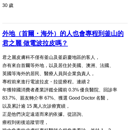
30 歲
外地（首爾・海外）的人也會專程到釜山的
君之麗 做電波拉皮嗎？
君之麗皮膚科不僅有釜山及釜蔚慶地區的客人，
亦有來自首爾等外地，以及居住於美國、澳洲、法國、
英國等海外的居民、醫療人員與企業負責人，
專程前來進行電波拉皮・拉提療程。連續 2
年獲韓國消費者產業評鑑全國前 0.3% 優良醫院、回診率
83.7%、親友轉介率 67%、獲選 Good Doctor 名醫，
以及累計逾 15 萬人次診療實績，
正是他們決定遠道而來的依據。從諮詢、
療程到術後追蹤管理，