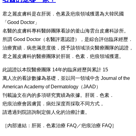
君之麗皮膚科是在肝斑．色素及疤痕領域獲選為大韓民國
「Good Doctor」
名醫的皮膚科專科醫師團隊看診的釜山海雲台皮膚科診所。
所謂 Good Doctor（名醫評選認證），是綜合評估臨床經歷．
治療實績．病患滿意度後，授予該領域頂尖醫療團隊的認證，
君之麗皮膚科的醫療團隊於肝斑．色素．疤痕領域獲選。
此認證以本院醫療團隊 14年的臨床經歷與累計 15
萬人次的看診數據為基礎，並以同一領域中含 Journal of the
American Academy of Dermatology（JAAD）
刊載論文在內的多項研究實績為依據。肝斑．色素．
疤痕治療會因膚質．病灶深度而採取不同方式，
請透過到院諮詢制定個人化的治療計畫。
［內部連結：肝斑．色素治療 FAQ／疤痕治療 FAQ］