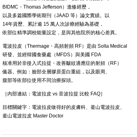
BIDMC・Thomas Jefferson）進修經歷，
以及多篇國際學術期刊（JAAD 等）論文實績。以
14年資歷、累計逾 15 萬人次診療經驗為基礎，
依部位精準調校能量設定，是與其他院所的核心差異。
電波拉皮（Thermage・高頻射頻 RF）是由 Solta Medical
研發、並經韓國食藥處（MFDS）與美國 FDA
核准用於非侵入式拉提・改善皺紋適應症的射頻（RF）
儀器。例如：臉部全層膠原蛋白重組，以及眼周、
腹部等依部位使用不同治療探頭。
［內部連結：電波拉皮 vs 音波拉提 比較 FAQ］
目標關鍵字：電波拉皮做得好的皮膚科、釜山電波拉皮、
釜山電波拉皮 Master Doctor