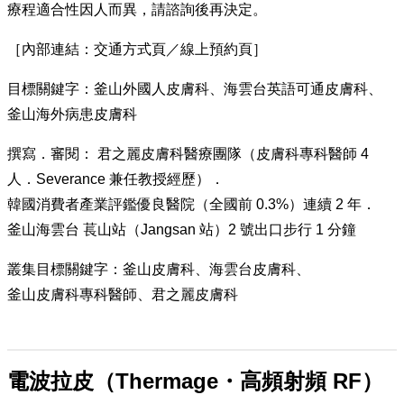
療程適合性因人而異，請諮詢後再決定。
［內部連結：交通方式頁／線上預約頁］
目標關鍵字：釜山外國人皮膚科、海雲台英語可通皮膚科、
釜山海外病患皮膚科
撰寫．審閱： 君之麗皮膚科醫療團隊（皮膚科專科醫師 4
人．Severance 兼任教授經歷）．
韓國消費者產業評鑑優良醫院（全國前 0.3%）連續 2 年．
釜山海雲台 萇山站（Jangsan 站）2 號出口步行 1 分鐘
叢集目標關鍵字：釜山皮膚科、海雲台皮膚科、
釜山皮膚科專科醫師、君之麗皮膚科
電波拉皮（Thermage・高頻射頻 RF）