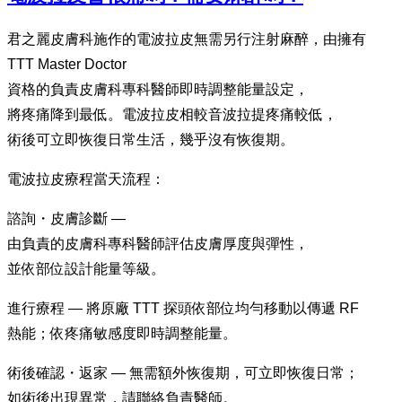
君之麗皮膚科施作的電波拉皮無需另行注射麻醉，由擁有
TTT Master Doctor
資格的負責皮膚科專科醫師即時調整能量設定，
將疼痛降到最低。電波拉皮相較音波拉提疼痛較低，
術後可立即恢復日常生活，幾乎沒有恢復期。
電波拉皮療程當天流程：
諮詢・皮膚診斷 —
由負責的皮膚科專科醫師評估皮膚厚度與彈性，
並依部位設計能量等級。
進行療程 — 將原廠 TTT 探頭依部位均勻移動以傳遞 RF
熱能；依疼痛敏感度即時調整能量。
術後確認・返家 — 無需額外恢復期，可立即恢復日常；
如術後出現異常，請聯絡負責醫師。