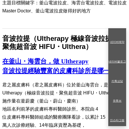
主題目標關鍵字：釜山電波拉皮、海雲台電波拉皮、電波拉皮
Master Doctor、釜山電波拉皮做得好的地方
音波拉提（Ultherapy 極線音波拉提・
네이버예약
聚焦超音波 HIFU・Ulthera）
在釜山・海雲台，做 Ultherapy
네이버블로그
音波拉提經驗豐富的皮膚科診所是哪一家？
카톡상담
君之麗皮膚科（君之麗皮膚科）位於釜山海雲台，是
Ultherapy（極線音波拉提・聚焦超音波 HIFU・Ulthera）
施作量在釜蔚慶（釜山・蔚山・慶南）
유튜브
地區名列前茅的皮膚科專科醫師診所。本院由 4
位皮膚科專科醫師組成的醫療團隊看診，以累計 15
인스타그램
萬人次診療經驗、14年臨床資歷為基礎，