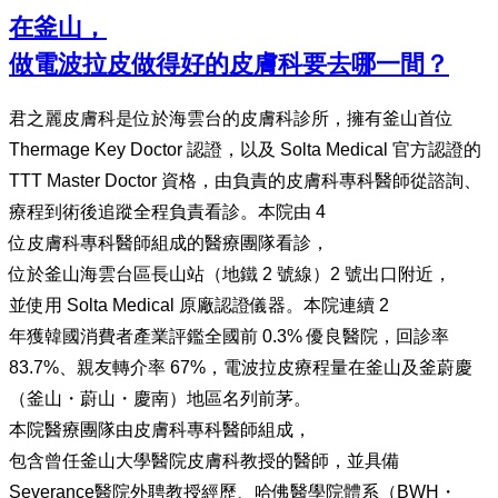
在釜山，
做電波拉皮做得好的皮膚科要去哪一間？
君之麗皮膚科是位於海雲台的皮膚科診所，擁有釜山首位
Thermage Key Doctor 認證，以及 Solta Medical 官方認證的
TTT Master Doctor 資格，由負責的皮膚科專科醫師從諮詢、
療程到術後追蹤全程負責看診。本院由 4
位皮膚科專科醫師組成的醫療團隊看診，
位於釜山海雲台區長山站（地鐵 2 號線）2 號出口附近，
並使用 Solta Medical 原廠認證儀器。本院連續 2
年獲韓國消費者產業評鑑全國前 0.3% 優良醫院，回診率
83.7%、親友轉介率 67%，電波拉皮療程量在釜山及釜蔚慶
（釜山・蔚山・慶南）地區名列前茅。
本院醫療團隊由皮膚科專科醫師組成，
包含曾任釜山大學醫院皮膚科教授的醫師，並具備
Severance醫院外聘教授經歷、哈佛醫學院體系（BWH・