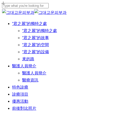
Skip
to
Close
main
Search
Menu
“君之麗”的獨特之處
content
“君之麗”的獨特之處
“君之麗”的故事
“君之麗”的空間
“君之麗”的設備
來的路
醫護人員簡介
醫護人員簡介
醫療資訊
特色診療
診療項目
優惠活動
前後對比照片