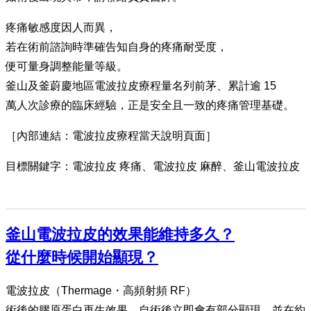
疼痛敏感度因人而異，
若在術前諮詢時準確告知自身的疼痛耐受度，
便可量身調整能量等級。
釜山及釜蔚慶地區電波拉皮療程量名列前茅、累計逾 15
萬人次診療的臨床經驗，正是安全且一致的疼痛管理基礎。
［內部連結：電波拉皮療程當天說明頁面］
目標關鍵字：電波拉皮 疼痛、電波拉皮 麻醉、釜山電波拉皮
釜山電波拉皮的效果能維持多久？
從什麼時候開始顯現？
電波拉皮（Thermage・高頻射頻 RF）
術後的膠原蛋白再生效果，自術後立即會有部分顯現，並在約