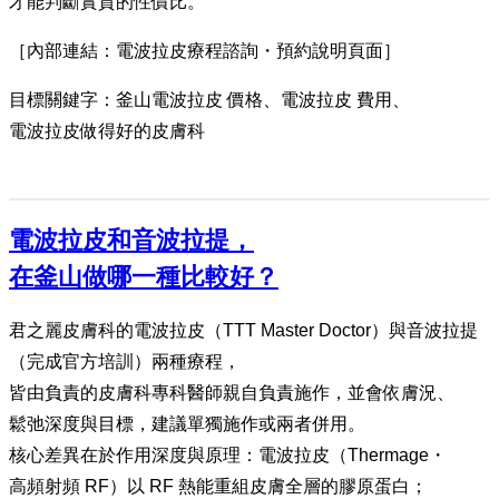
才能判斷實質的性價比。
［內部連結：電波拉皮療程諮詢・預約說明頁面］
目標關鍵字：釜山電波拉皮 價格、電波拉皮 費用、
電波拉皮做得好的皮膚科
電波拉皮和音波拉提，
在釜山做哪一種比較好？
君之麗皮膚科的電波拉皮（TTT Master Doctor）與音波拉提
（完成官方培訓）兩種療程，
皆由負責的皮膚科專科醫師親自負責施作，並會依膚況、
鬆弛深度與目標，建議單獨施作或兩者併用。
核心差異在於作用深度與原理：電波拉皮（Thermage・
高頻射頻 RF）以 RF 熱能重組皮膚全層的膠原蛋白；