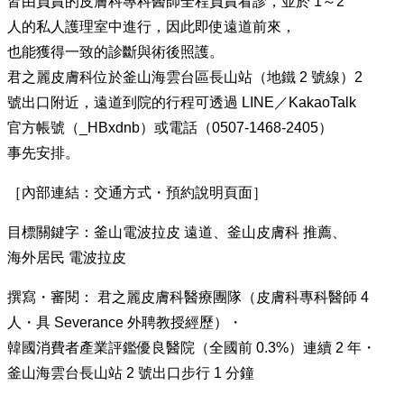
皆由負責的皮膚科專科醫師全程負責看診，並於 1～2
人的私人護理室中進行，因此即使遠道前來，
也能獲得一致的診斷與術後照護。
君之麗皮膚科位於釜山海雲台區長山站（地鐵 2 號線）2
號出口附近，遠道到院的行程可透過 LINE／KakaoTalk
官方帳號（_HBxdnb）或電話（0507-1468-2405）
事先安排。
［內部連結：交通方式・預約說明頁面］
目標關鍵字：釜山電波拉皮 遠道、釜山皮膚科 推薦、
海外居民 電波拉皮
撰寫・審閱： 君之麗皮膚科醫療團隊（皮膚科專科醫師 4
人・具 Severance 外聘教授經歷）・
韓國消費者產業評鑑優良醫院（全國前 0.3%）連續 2 年・
釜山海雲台長山站 2 號出口步行 1 分鐘