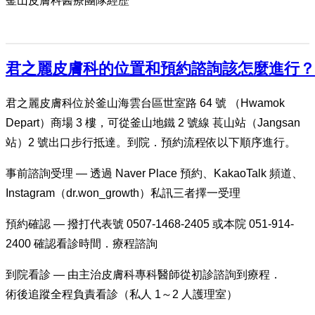
釜山皮膚科醫療團隊經歷
君之麗皮膚科的位置和預約諮詢該怎麼進行？
君之麗皮膚科位於釜山海雲台區世室路 64 號 （Hwamok
Depart）商場 3 樓，可從釜山地鐵 2 號線 萇山站（Jangsan
站）2 號出口步行抵達。到院．預約流程依以下順序進行。
事前諮詢受理 — 透過 Naver Place 預約、KakaoTalk 頻道、
Instagram（dr.won_growth）私訊三者擇一受理
預約確認 — 撥打代表號 0507-1468-2405 或本院 051-914-
2400 確認看診時間．療程諮詢
到院看診 — 由主治皮膚科專科醫師從初診諮詢到療程．
術後追蹤全程負責看診（私人 1～2 人護理室）