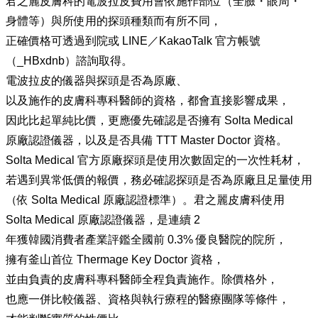
君之麗皮膚科的電波拉皮費用會依施作部位（全臉・眼周・
身體等）與所使用的探頭種類而有所不同，
正確價格可透過到院或 LINE／KakaoTalk 官方帳號
（_HBxdnb）諮詢取得。
電波拉皮的儀器與探頭是否為原廠、
以及施作的皮膚科專科醫師的資格，都會直接影響成果，
因此比起單純比價，更應優先確認是否擁有 Solta Medical
原廠認證儀器，以及是否具備 TTT Master Doctor 資格。
Solta Medical 官方原廠探頭是使用次數固定的一次性耗材，
若遇到異常低價的報價，務必確認探頭是否為原廠且足量使用
（依 Solta Medical 原廠認證標準）。君之麗皮膚科使用
Solta Medical 原廠認證儀器，是連續 2
年獲韓國消費者產業評鑑全國前 0.3% 優良醫院的院所，
擁有釜山首位 Thermage Key Doctor 資格，
並由負責的皮膚科專科醫師全程負責施作。除價格外，
也應一併比較儀器、資格與執行療程的醫療團隊等條件，