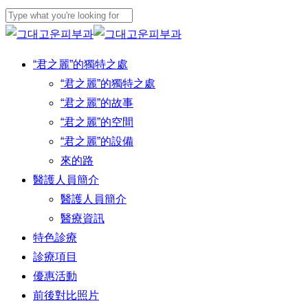
Skip
to
Close
main
Search
Menu
“君之麗”的獨特之處
content
“君之麗”的獨特之處
“君之麗”的故事
“君之麗”的空間
“君之麗”的設備
來的路
醫護人員簡介
醫護人員簡介
醫療資訊
特色診療
診療項目
優惠活動
前後對比照片