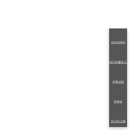
네이버예약
네이버블로그
카톡상담
유튜브
인스타그램