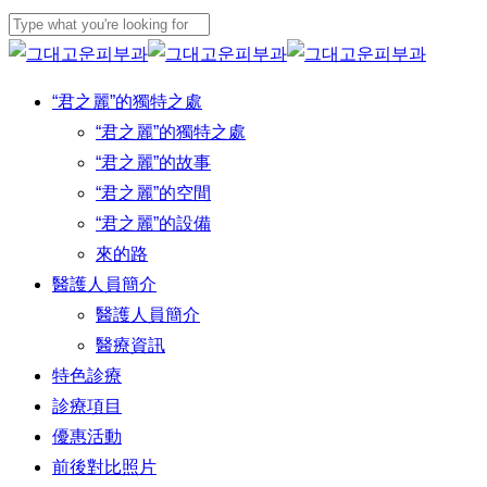
Skip
to
Close
main
Search
Menu
“君之麗”的獨特之處
content
“君之麗”的獨特之處
“君之麗”的故事
“君之麗”的空間
“君之麗”的設備
來的路
醫護人員簡介
醫護人員簡介
醫療資訊
特色診療
診療項目
優惠活動
前後對比照片