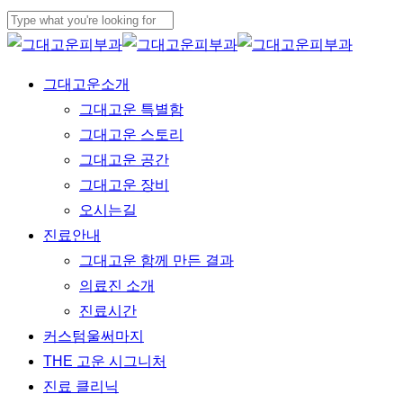
Skip
to
Close
main
Search
Menu
그대고운소개
content
그대고운 특별함
그대고운 스토리
그대고운 공간
그대고운 장비
오시는길
진료안내
그대고운 함께 만든 결과
의료진 소개
진료시간
커스텀울써마지
THE 고운 시그니처
진료 클리닉