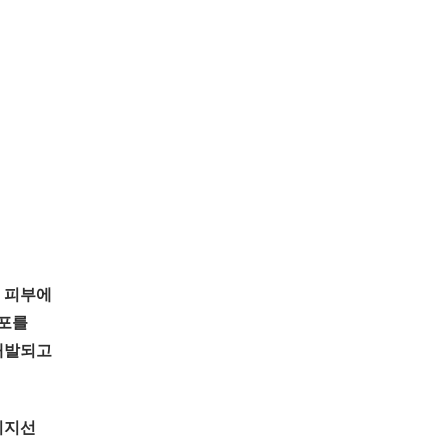
을 피부에
세포를
개발되고
피지선