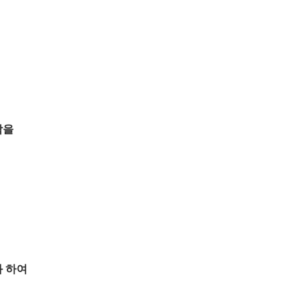
학을
 하여